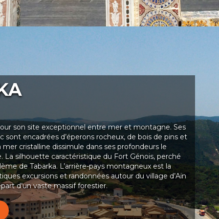
KA
pour son site exceptionnel entre mer et montagne. Ses
nc sont encadrées d’éperons rocheux, de bois de pins et
 mer cristalline dissimule dans ses profondeurs le
e. La silhouette caractéristique du Fort Génois, perché
mblème de Tabarka. L’arrière-pays montagneux est la
iques excursions et randonnées autour du village d’Aïn
art d’un vaste massif forestier.