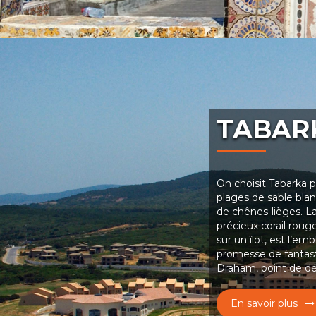
TABAR
On choisit Tabarka 
plages de sable bla
de chênes-lièges. La
précieux corail roug
sur un îlot, est l’e
promesse de fantast
Draham, point de dép
En savoir plus