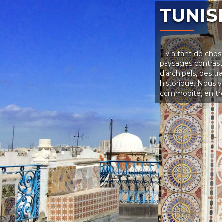
TUNIS
Il y a tant de cho
paysages contrasté
d’archipels, des t
historique. Nous v
commodité, en troi