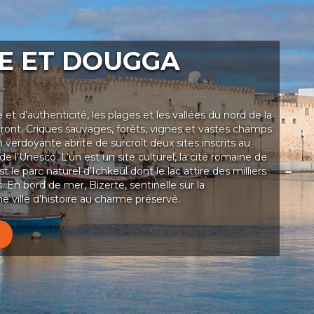
E ET DOUGGA
t d’authenticité, les plages et les vallées du nord de la
ront. Criques sauvages, forêts, vignes et vastes champs
 verdoyante abrite de surcroît deux sites inscrits au
e l’Unesco. L’un est un site culturel, la cité romaine de
t le parc naturel d’Ichkeul dont le lac attire des milliers
. En bord de mer, Bizerte, sentinelle sur la
e ville d’histoire au charme préservé.