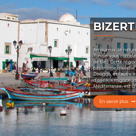
BIZERT
Amoureux de nature e
Tunisie vous comble
de blé… Cette région
patrimoine mondial d
Dougga, et l’autre es
d’oiseaux migrateurs
Méditerranée, est un
En savoir plus