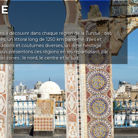
IE
ses à découvrir dans chaque région de la Tunisie : des
s, un littoral long de 1250 km parsemé d’îles et
raditions et coutumes diverses, un riche héritage
ous présentons ces régions en les répartissant, par
s zones : le nord, le centre et le sud.