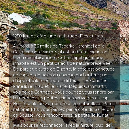
1250 km de côte, une multitude d’îles et îlots.
Au nord, à 36 milles de Tabarka, l’archipel de la
Galite compte six îlots ; il est un but d’excursion
favori des plaisanciers. Cet archipel granitique
inhabité est un petit paradis de nature préservée.
De part et d’autre de Bizerte, la côte est ponctuée
de caps et de baies au charme enchanteur ; un
chapelet d’îlots entoure le littoral – îles Cani, îles
Fratelli, île Pilau et île Plane. Depuis Gammarth,
voisine de Carthage, vous pourrez vous rendre par
la mer dans les petites criques sauvages du cap
Bon et à l’île de Zembra, réserve naturelle et Parc
national. Et si vous passez par la côte du Sahel près
de Sousse, vous rencontrerez la petite île Kuriat.
Mais pour se reconnecter avec la nature, quoi de