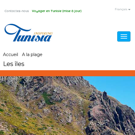
Aller
Français
Contactez-nous
Voyager en Tunisie (mise à jour)
au
contenu
principal
Togg
navig
Vous
Accueil
/
A la plage
/
Les îles
Les îles
êtes
ici