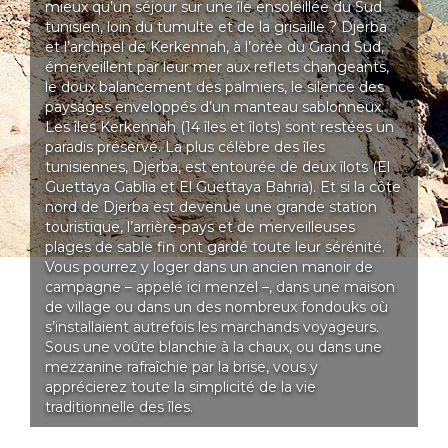
mieux qu’un séjour sur une île ensoleillée du Sud
tunisien, loin du tumulte et de la grisaille ? Djerba
et l’archipel de Kerkennah, à l’orée du Grand Sud,
émerveillent par leur mer aux reflets changeants,
le doux balancement des palmiers, le silence des
paysages enveloppés d’un manteau sablonneux.
Les îles Kerkennah (14 îles et îlots) sont restées un
paradis préservé. La plus célèbre des îles
tunisiennes, Djerba, est entourée de deux îlots (El
Guettaya Gablia et El Guettaya Bahria). Et si la côte
nord de Djerba est devenue une grande station
touristique, l’arrière-pays et de merveilleuses
plages de sable fin ont gardé toute leur sérénité.
Vous pourrez y loger dans un ancien manoir de
campagne – appelé ici menzel –, dans une maison
de village ou dans un des nombreux fondouks où
s’installaient autrefois les marchands voyageurs.
Sous une voûte blanchie à la chaux, ou dans une
mezzanine rafraîchie par la brise, vous y
apprécierez toute la simplicité de la vie
traditionnelle des îles.