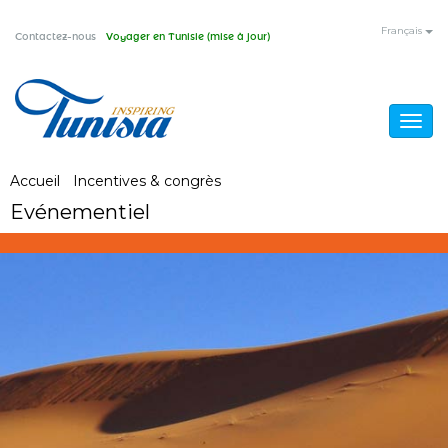
Aller
Français
Contactez-nous
Voyager en Tunisie (mise à jour)
au
contenu
principal
Togg
navig
Vous
Accueil
/
Incentives & congrès
/
Evénementiel
Evénementiel
êtes
ici