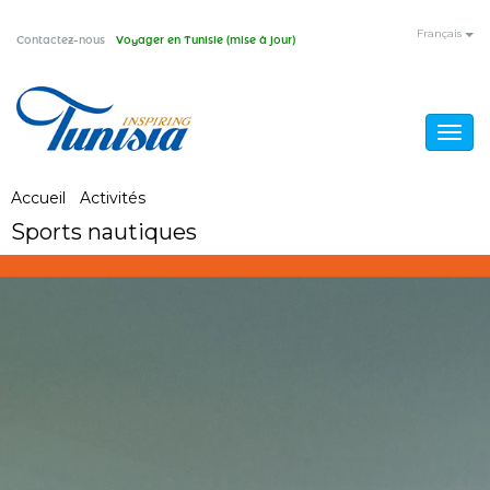
Aller
Français
Contactez-nous
Voyager en Tunisie (mise à jour)
au
contenu
principal
Togg
navig
Vous
Accueil
/
Activités
/
Sports nautiques
Sports nautiques
êtes
ici