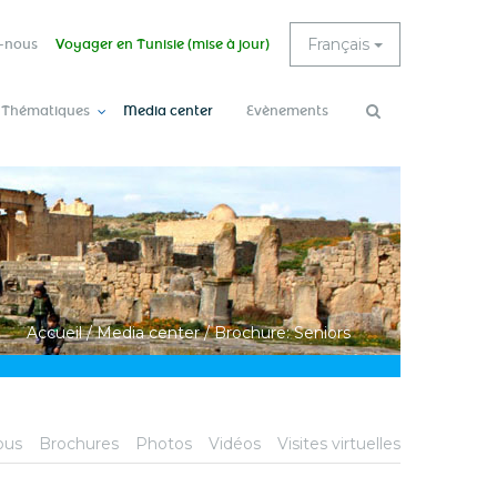
Français
-nous
Voyager en Tunisie (mise à jour)
 Thématiques
Media center
Evènements
Rechercher
Accueil
/
Media center
/
Brochure: Seniors
ous
Brochures
Photos
Vidéos
Visites virtuelles