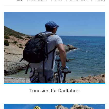
Alle
Broschüren
Videos
Virtuelle Touren
Bilder
Tunesien für Radfahrer