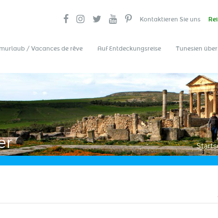
Kontaktieren Sie uns
Rei
murlaub / Vacances de rêve
Auf Entdeckungsreise
Tunesien über
er
Starts