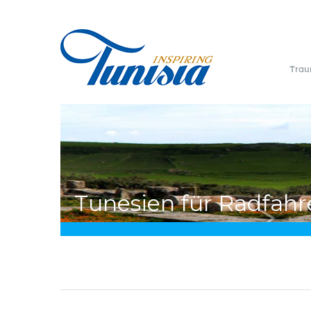
Direkt
zum
Inhalt
Trau
Sie
Tunesien für Radfahr
sind
hier