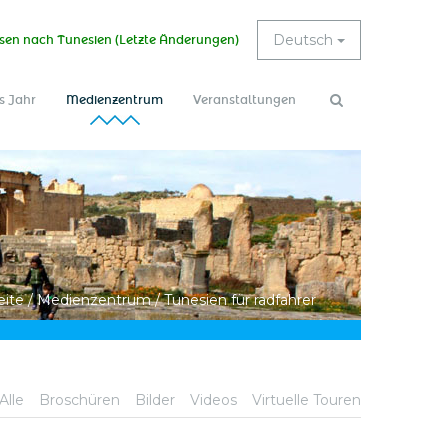
Deutsch
sen nach Tunesien (Letzte Änderungen)
s Jahr
Medienzentrum
Veranstaltungen
Suchformular
Suche
eite
/
Medienzentrum
/
Tunesien für radfahrer
Alle
Broschüren
Bilder
Videos
Virtuelle Touren