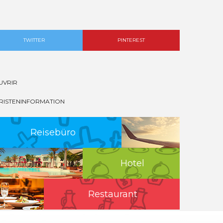
TWITTER
PINTEREST
UVRIR
RISTENINFORMATION
Reisebüro
Hotel
Restaurant