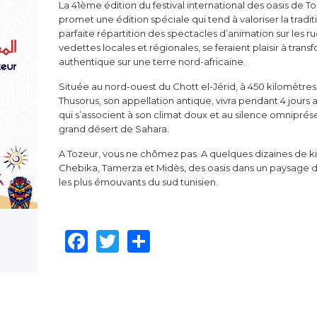
La 41ème édition du festival international des oasis de 
promet une édition spéciale qui tend à valoriser la trad
parfaite répartition des spectacles d’animation sur les r
vedettes locales et régionales, se feraient plaisir à tr
authentique sur une terre nord-africaine.
Située au nord-ouest du Chott el-Jérid, à 450 kilomètres 
Thusorus, son appellation antique, vivra pendant 4 jours 
qui s’associent à son climat doux et au silence omniprés
grand désert de Sahara.
A Tozeur, vous ne chômez pas. A quelques dizaines de k
Chebika, Tamerza et Midès, des oasis dans un paysage 
les plus émouvants du sud tunisien.
Facebook
Twitter
Share