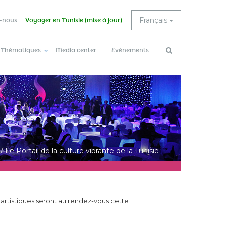
Français
-nous
Voyager en Tunisie (mise à jour)
 Thématiques
Media center
Evènements
Rechercher
/
Le Portail de la culture vibrante de la Tunisie
 artistiques seront au rendez-vous cette