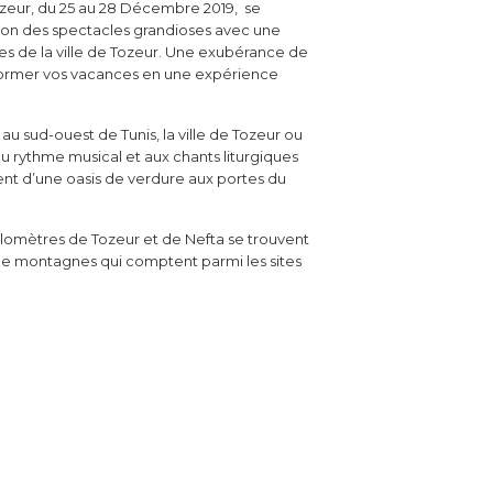
Tozeur, du 25 au 28 Décembre 2019, se
ition des spectacles grandioses avec une
ues de la ville de Tozeur. Une exubérance de
ansformer vos vacances en une expérience
au sud-ouest de Tunis, la ville de Tozeur ou
au rythme musical et aux chants liturgiques
ent d’une oasis de verdure aux portes du
ilomètres de Tozeur et de Nefta se trouvent
de montagnes qui comptent parmi les sites