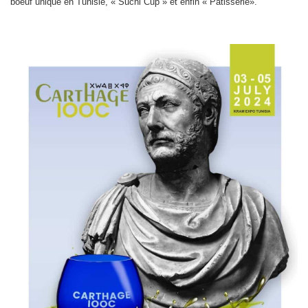
boeuf unique en Tunisie, « Suchi Cup » et enfin « Pâtisserie».