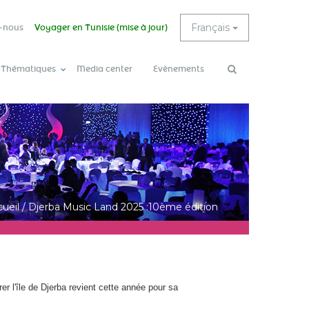
Français
-nous
Voyager en Tunisie (mise à jour)
 Thématiques
Media center
Evènements
Rechercher
ueil
/
Djerba Music Land 2025 :10ème édition
er l'île de Djerba revient cette année pour sa