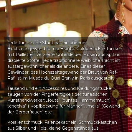
Jede tunesische Stadt hat ein anderes
Hochzeitsgewand für die Bräute. Goldbestickte Tuniken,
mit Pailletten verzierte Unterkleider, Hosen aus Spitze,
drapierte Stoffe …jede traditionnelle weibliche Tracht ist
aussergewöhnlicher als die andere. Eines dieser
Gewänder, das Hochszeitsgewand der Braut von Raf-
Raf, ist im Musée du Quai Branly in Paris ausgestellt.
Tausend und ein Accessoires und Kleidungsstücke
zeugen von der Fingerfertigkeit der tunesischen
Kunsthandwerker: „fouta“ (buntes Hammamtuch);
„chechia“ ( Kopfbeckung für Männer“, „melia“ (Gewand
der Berberfrauen) etc..
Korallenschmuck, Faiencekacheln, Schmuckkästchen
aus Silber und Holz, kleine Gegenstände aus