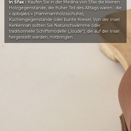
In Sfax :
Kaufen Sie in der Medina von Sfax die kleinen
Holzgegenstände, die früher Teil des Alltags waren : die
« qobqabs » (Hammamholzsschuhe),
Küchengegenstände oder bunte Kreisel. Von der Insel
Kerkennah sollten Sie Naturschwämme oder
traditionnelle Schiffsmodelle („loude“), die auf der Insel
hergestellt werden, mitbringen.