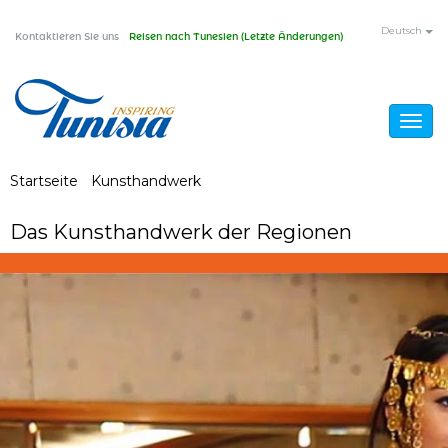
Direkt
Deutsch
Kontaktieren Sie uns
Reisen nach Tunesien (Letzte Änderungen)
zum
Inhalt
Togg
navig
Sie
Startseite
/
Kunsthandwerk
/
Das Kunsthandwerk der
Regionen
sind
Das Kunsthandwerk der Regionen
hier