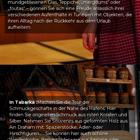
mundgeblasenen Glas, Teppiche, „mergoums“ oder
„foutas“ – gönnen Sie sich eine Freude anlässlich ihrer
verschiedenen Aufenthalte in Tunesien mit Objekten, die
ihren Alltag nach der Rückkehr aus dem Urlaub
aufheitern.
In Tabarka :
Machen Sie die Tour der
Schmuckgeschäfte in der Nähe des Hafens. Hier
finden Sie originellen Schmuck aus roten Korallen und
Silber. Nehmen Sie Souvenirs aus geformten Holz aus
Ain Draham mit: Spazierstöcke, Adler- oder
Hirschfiguren… . Sie können hier auch schöne
Weidenkörbe, Berbertöpferware aus Sejnane oder