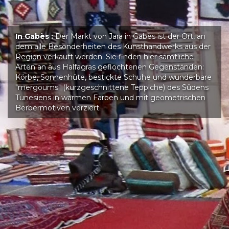
In Gabès :
Der Markt von Jara in Gabès ist der Ort, an
dem alle Besonderheiten des Kunsthandwerks aus der
Region verkauft werden. Sie finden hier sämtliche
Arten an aus Halfagras geflochtenen Gegenständen:
Körbe, Sonnenhüte, bestickte Schuhe und wunderbare
"mergoums" (kurzgeschnittene Teppiche) des Südens
Tunesiens in warmen Farben und mit geometrischen
Berbermotiven verziert.