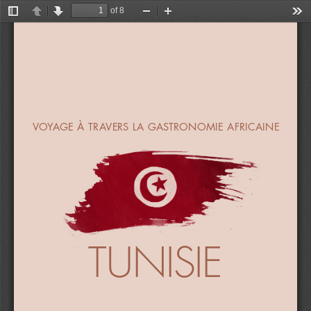
of 8
Toggle
Previous
Next
Zoom
Zoom
Too
Sidebar
Out
In
VOYAGE À TRAVERS LA GASTRONOMIE AFRICAINE
TUNISIE