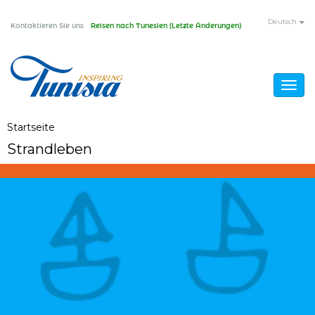
Direkt
Deutsch
Kontaktieren Sie uns
Reisen nach Tunesien (Letzte Änderungen)
zum
Inhalt
Togg
navig
Sie
Startseite
/
Strandleben
Strandleben
sind
hier